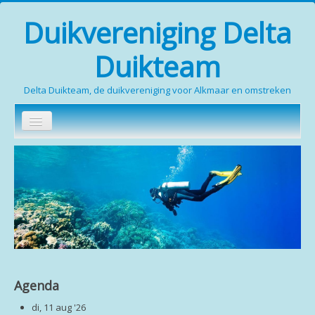
Duikvereniging Delta
Duikteam
Delta Duikteam, de duikvereniging voor Alkmaar en omstreken
Zoeken...
Home
Wie zijn wij
Duikopleidingen
Media
Contact
Agenda
Leden (inloggen verplicht)
di, 11 aug '26