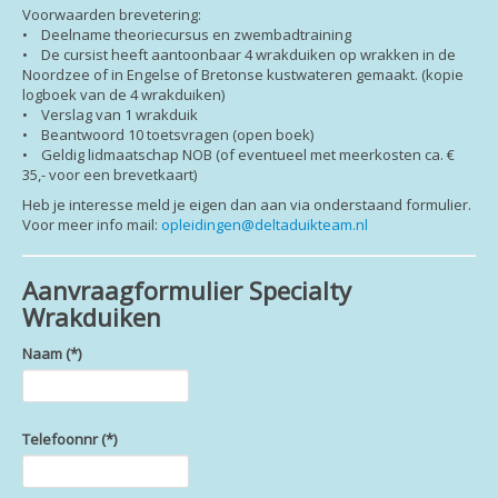
Voorwaarden brevetering:
• Deelname theoriecursus en zwembadtraining
• De cursist heeft aantoonbaar 4 wrakduiken op wrakken in de
Noordzee of in Engelse of Bretonse kustwateren gemaakt. (kopie
logboek van de 4 wrakduiken)
• Verslag van 1 wrakduik
• Beantwoord 10 toetsvragen (open boek)
• Geldig lidmaatschap NOB (of eventueel met meerkosten ca. €
35,- voor een brevetkaart)
Heb je interesse meld je eigen dan aan via onderstaand formulier.
Voor meer info mail:
opleidingen@deltaduikteam.nl
Aanvraagformulier Specialty
Wrakduiken
Naam
(*)
Telefoonnr
(*)