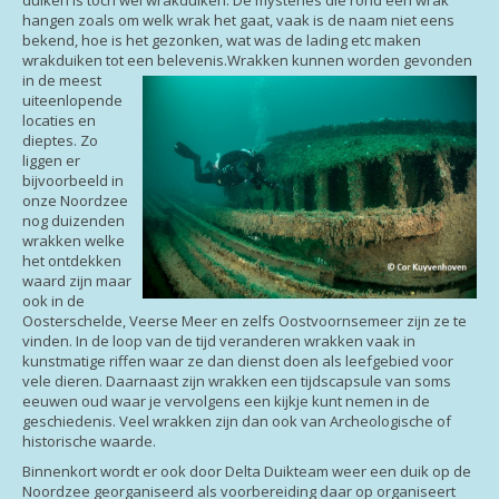
hangen zoals om welk wrak het gaat, vaak is de naam niet eens
bekend, hoe is het gezonken, wat was de lading etc maken
wrakduiken tot een belevenis.
Wrakken kunnen worden gevonden
in de meest
uiteenlopende
locaties en
dieptes. Zo
liggen er
bijvoorbeeld in
onze Noordzee
nog duizenden
wrakken welke
het ontdekken
waard zijn maar
ook in de
Oosterschelde, Veerse Meer en zelfs Oostvoornsemeer zijn ze te
vinden. In de loop van de tijd veranderen wrakken vaak in
kunstmatige riffen waar ze dan dienst doen als leefgebied voor
vele dieren. Daarnaast zijn wrakken een tijdscapsule van soms
eeuwen oud waar je vervolgens een kijkje kunt nemen in de
geschiedenis. Veel wrakken zijn dan ook van Archeologische of
historische waarde.
Binnenkort wordt er ook door Delta Duikteam weer een duik op de
Noordzee georganiseerd als voorbereiding daar op organiseert