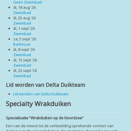
Login
Geen Zwembad
di, 18 aug '26
Zwembad
di, 25 aug '26
Zwembad
di, 1 sept '26
Zwembad
za, 5 sept '26
Barbecue
di, 8 sept '26
Zwembad
di, 15 sept '26
Zwembad
di, 22 sept '26
Zwembad
Lid worden van Delta Duikteam
Lid worden van Delta Duikteam
Specialty Wrakduiken
Specialisatie “Wrakduiken op de Noordzee”
Een van de meest tot de verbeelding sprekende vormen van
duiken is toch wel wrakduiken. De mysteries die rond een wrak