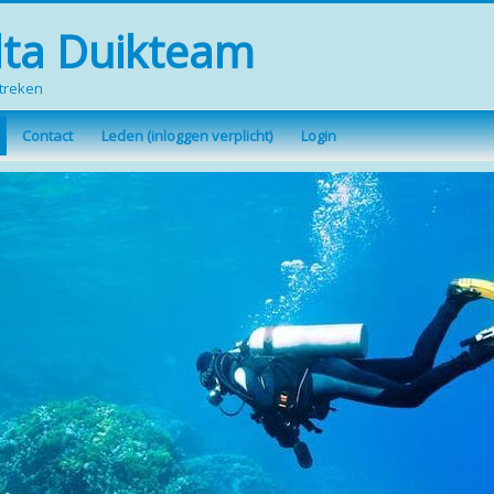
lta Duikteam
streken
Contact
Leden (inloggen verplicht)
Login