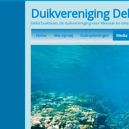
Duikvereniging De
Delta Duikteam, de duikvereniging voor Alkmaar en om
Home
Wie zijn wij
Duikopleidingen
Media