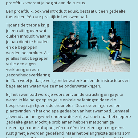
proefduik voordat je begint aan de cursus.
Een proefduik, ook wel introductieduik, bestaat uit een gedeelte
theorie en één uur praktijk in het zwembad.
Tijdens de theorie krijg
je een uitleg over wat
duiken inhoudt, waar je
je aan dient te houden
en de begrippen
worden besproken. Als
je alles hebt begrepen
vul je een eigen
verklaring en een
gezondheidsverklaring
in. Dan weet je dat je veilig onder water kunt en de instructeurs en
begeleiders weten wie ze mee onderwater krijgen.
Bij het zwembad wordt je voorzien van de uitrusting en ga je te
water. In kleine groepjes ga je enkele oefeningen doen die
besproken zijn tijdens de theorieles. Deze oefeningen zullen
plaatsvinden in het ondiepe gedeelte van het zwembad. Eenmaal
gewend aan het gevoel onder water zul je al snel naar het diepere
gedeelte gaan. Mocht je problemen hebben met sommige
oefeningen dan zal apart, één op één de oefeningen nog eens
rustig met je worden geoefend. Maar het belangrijkste tijdens zo'n