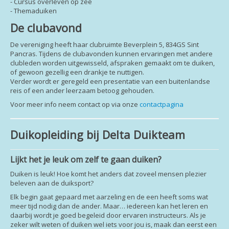
- Cursus overleven op zee
- Themaduiken
De clubavond
De vereniging heeft haar clubruimte Beverplein 5, 834GS Sint
Pancras. Tijdens de clubavonden kunnen ervaringen met andere
clubleden worden uitgewisseld, afspraken gemaakt om te duiken,
of gewoon gezellig een drankje te nuttigen.
Verder wordt er geregeld een presentatie van een buitenlandse
reis of een ander leerzaam betoog gehouden.
Voor meer info neem contact op via onze
contactpagina
Duikopleiding bij Delta Duikteam
Lijkt het je leuk om zelf te gaan duiken?
Duiken is leuk! Hoe komt het anders dat zoveel mensen plezier
beleven aan de duiksport?
Elk begin gaat gepaard met aarzeling en de een heeft soms wat
meer tijd nodig dan de ander. Maar… iedereen kan het leren en
daarbij wordt je goed begeleid door ervaren instructeurs. Als je
zeker wilt weten of duiken wel iets voor jou is, maak dan eerst een