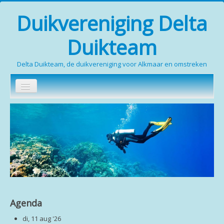
Duikvereniging Delta
Duikteam
Delta Duikteam, de duikvereniging voor Alkmaar en omstreken
Zoeken...
Home
Wie zijn wij
Duikopleidingen
Media
Contact
Agenda
Leden (inloggen verplicht)
di, 11 aug '26