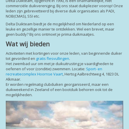
Delta Duikteam, opgericht in 1990, is een onafhankelijke, niet
commerciële duikvereniging. Bij ons staat duikplezier voorop! Onze
leden zijn gebrevetteerd bij diverse duik organisaties als PADI,
NOB(CMAS), SSI etc.
Delta Duikteam biedt je de mogelijkheid om Nederland op een
leuke en gezellige manier te ontdekken. Wel een brevet, maar
geen buddy? Bij ons ontmoet je prima duikmaatjes.
Wat wij bieden
Activiteiten met kortingen voor onze leden, van beginnende duiker
tot gevorderd en
gratis flesvullingen
.
Het zwembad uur om met je duikuitrusting je vaardigheden te
oefenen of voor (conditie) zwemmen. Locatie:
Sport- en
recreatiecomplex Hoornse Vaart
, Hertog Aalbrechtweg 4, 1823 DL
Alkmaar.
Er worden regelmatig clubduiken georganiseerd, maar een
duikweekend in Zeeland of een bootduik behoren ook tot de
mogelijkheden.